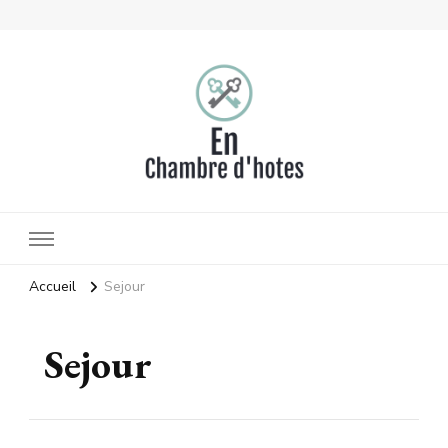
En chambre d'hotes
Séjour et voyage en France et en Europe
Accueil
Sejour
Sejour